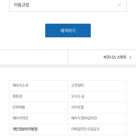
이용규정
예약하기
비즈니스 스위트
해비치소개
고객센터
회원권
오시는 길
인재채용
사이트맵
해비치약관
해비치 멤버십약관
개인정보처리방침
이메일무단수집금지