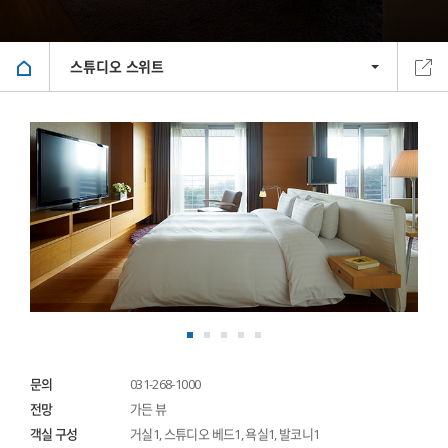
스튜디오 스위트
문의
031-268-1000
전망
가든 뷰
객실 구성
거실1, 스튜디오 베드1, 욕실1, 발코니1