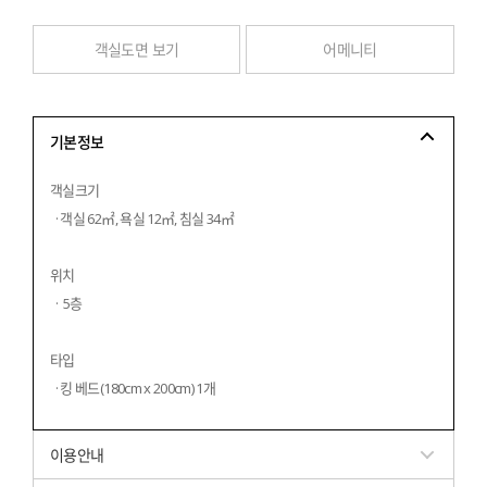
객실도면 보기
어메니티
기본정보
객실크기
  · 객실 62㎡, 욕실 12㎡, 침실 34㎡
위치
  ·  5층
타입
  · 킹 베드(180cm x 200cm) 1개
이용안내