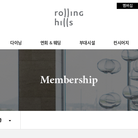
멤버십
다이닝
연회 & 웨딩
부대시설
컨시어지
Membership
증