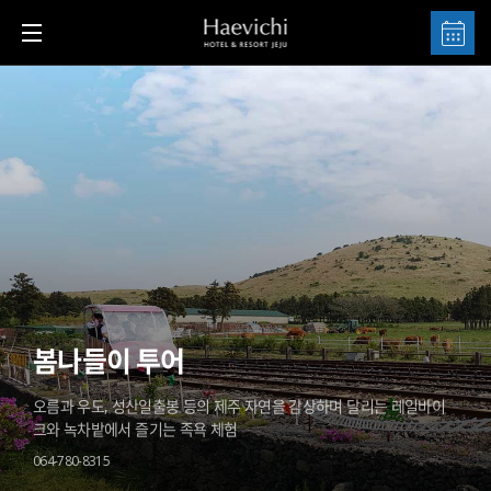
봄나들이 투어
오름과 우도, 성산일출봉 등의 제주 자연을 감상하며 달리는 레일바이
크와 녹차밭에서 즐기는 족욕 체험
064-780-8315