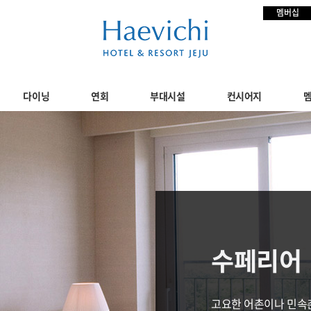
멤버십
다이닝
연회
부대시설
컨시어지
수페리어
고요한 어촌이나 민속촌