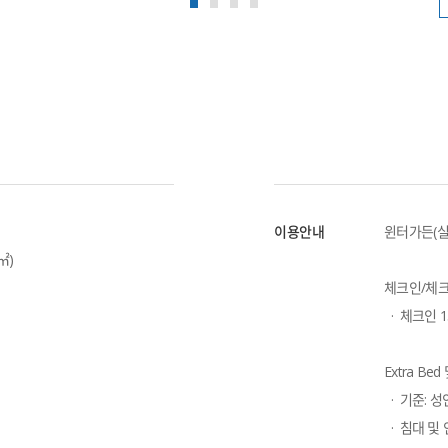
이용안내
윈터가든(실
3㎡)
체크인/체
  ·  체크
Extra Be
  ·  기준:
  ·  침대 