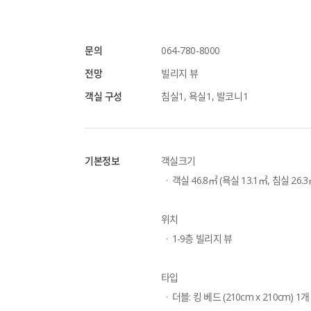
문의
064-780-8000
전망
빌리지 뷰
객실 구성
침실1, 욕실1, 발코니1
기본정보
객실크기
  ·  객실 46.8㎡ (욕실 13.1㎡, 침실 26.
위치
  ·  1-9층 빌리지 뷰
타입
  ·  더블: 킹 베드 (210cm x 210cm) 1개