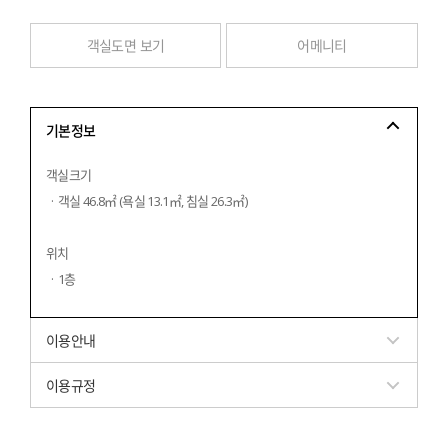
객실도면 보기
어메니티
기본정보
객실크기
  ·  객실 46.8㎡ (욕실 13.1㎡, 침실 26.3㎡)
위치
  ·  1층
이용안내
이용규정