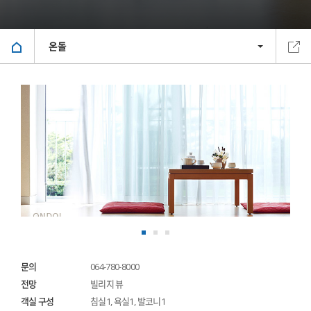
온돌
문의
064-780-8000
전망
빌리지 뷰
객실 구성
침실1, 욕실1, 발코니1