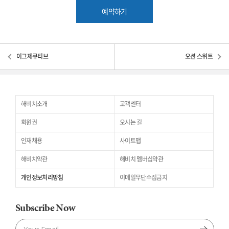
예약하기
이그제큐티브
오션 스위트
해비치소개
고객센터
회원권
오시는 길
인재채용
사이트맵
해비치약관
해비치 멤버십약관
개인정보처리방침
이메일무단수집금지
Subscribe Now