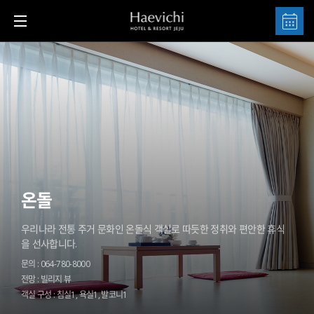
온돌
우리나라 전통 주거 문화인 온돌식 객실로 따듯한 정취와 편안한 휴식
을 선사합니다.
문의 : 064-780-8000
전망 : 빌리지 뷰
객실 구성 : 침실1, 욕실1, 발코니1