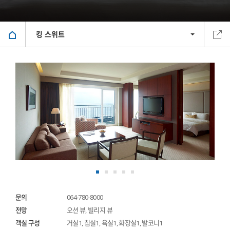
킹 스위트
문의
064-780-8000
전망
오션 뷰, 빌리지 뷰
객실 구성
거실1, 침실1, 욕실1, 화장실1, 발코니1