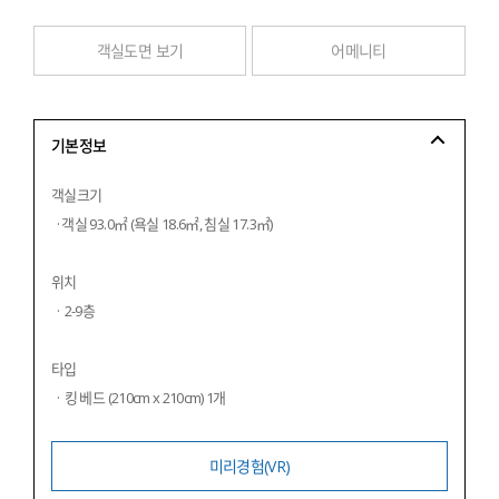
객실도면 보기
어메니티
기본정보
객실크기
  · 객실 93.0㎡ (욕실 18.6㎡, 침실 17.3㎡)
위치
  ·  2-9층
타입
  ·  킹 베드 (210cm x 210cm) 1개
미리경험(VR)