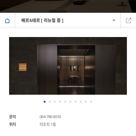
메르&테르 [ 리뉴얼 중 ]
문의
064-780-8330
위치
리조트 1층