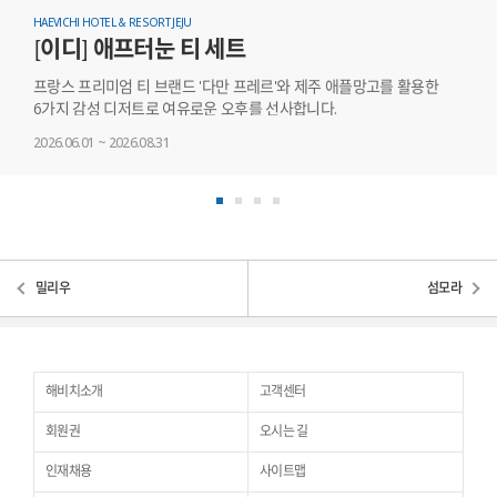
HAEVICHI HOTEL & RESORT JEJU
HAEVI
[이디] 애프터눈 티 세트
[B
프랑스 프리미엄 티 브랜드 '다만 프레르'와 제주 애플망고를 활용한
제주의
6가지 감성 디저트로 여유로운 오후를 선사합니다.
종
2026.06.01 ~ 2026.08.31
2026.
밀리우
섬모라
해비치소개
고객센터
회원권
오시는 길
인재채용
사이트맵