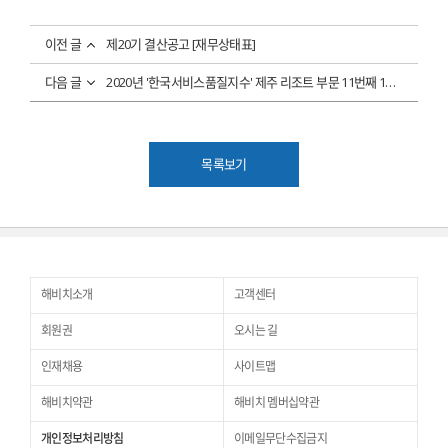
이전 글
제20기 결산공고 [재무상태표]
다음 글
2020년 '한국서비스품질지수' 제주 리조트 부문 11번째 1위 선정
목록보기
해비치소개
고객센터
회원권
오시는 길
인재채용
사이트맵
해비치약관
해비치 멤버십약관
개인정보처리방침
이메일무단수집금지