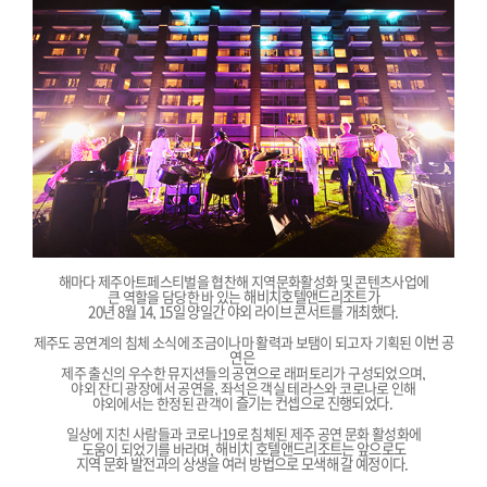
해마다 제주아트페스티벌을 협찬해 지역문화활성화 및 콘텐츠사업에
큰 역할을 담당한 바 있는
해비치호텔앤드리조트가
20년 8월 14, 15일 양일간 야외 라이브 콘서트를 개최했다.
제주도 공연계의 침체 소식에 조금이나마 활력과 보탬이 되고자 기획된
이번 공
연은
제주 출신의 우수한 뮤지션들의 공연으로 래퍼토리가 구성되었으며,
야외 잔디 광장에서 공연을, 좌석은 객실 테라스와 코로나로 인해
야외에서는 한정된 관객이
즐기는 컨셉으로 진행되었다.
일상에 지친 사람들과 코로나19로 침체된 제주 공연 문화 활성화에
도움이 되었기를 바라며,
해비치 호텔앤드리조트는 앞으로도
지역 문화 발전과의 상생을 여러 방법으로 모색해 갈 예정이다.