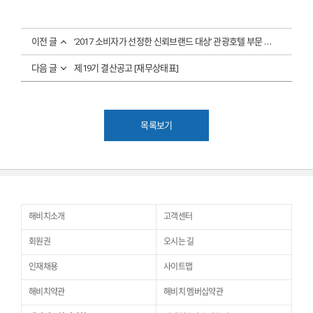
이전 글
‘2017 소비자가 선정한 신뢰브랜드 대상’ 관광호텔 부문 수상
다음 글
제19기 결산공고 [재무상태표]
목록보기
해비치소개
고객센터
회원권
오시는 길
인재채용
사이트맵
해비치약관
해비치 멤버십약관