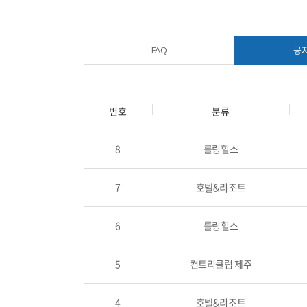
FAQ
공
번호
분류
8
롤링힐스
7
호텔&리조트
6
롤링힐스
5
컨트리클럽 제주
4
호텔&리조트