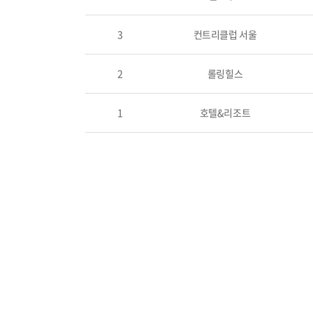
3
컨트리클럽 서울
2
롤링힐스
1
호텔&리조트