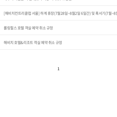
[해비치컨트리클럽 서울] 하계 휴장(7월28일~8월2일 6일간) 및 혹서기(7월~8
롤링힐스 호텔 객실 예약 취소 규정
해비치 호텔&리조트 객실 예약 취소 규정
1