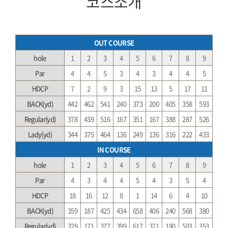
코스소개
OUT COURSE
hole
1
2
3
4
5
6
7
8
9
Par
4
4
5
3
4
3
4
4
5
HDCP
7
2
9
3
15
13
5
17
11
BACK(yd)
442
462
541
240
373
200
405
358
593
Regular(yd)
378
439
516
167
351
167
388
287
526
Lady(yd)
344
375
464
136
249
136
316
222
433
IN COURSE
hole
1
2
3
4
5
6
7
8
9
Par
4
3
4
4
5
4
3
5
4
HDCP
18
16
12
8
1
14
6
4
10
BACK(yd)
359
187
425
434
658
406
240
568
380
Regular(yd)
329
171
377
399
617
371
180
503
353