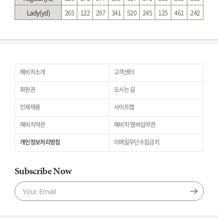
Lady(yd)
265
122
297
341
520
245
125
461
242
해비치소개
고객센터
회원권
오시는 길
인재채용
사이트맵
해비치약관
해비치 멤버십약관
개인정보처리방침
이메일무단수집금지
Subscribe Now