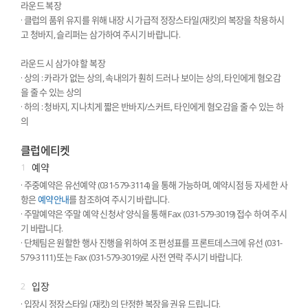
라운드 복장
· 클럽의 품위 유지를 위해 내장 시 가급적 정장스타일(재킷)의 복장을 착용하시
고 청바지, 슬리퍼는 삼가하여 주시기 바랍니다.
라운드 시 삼가야 할 복장
· 상의 : 카라가 없는 상의, 속내의가 훤히 드러나 보이는 상의, 타인에게 혐오감
을 줄 수 있는 상의
· 하의 : 청바지, 지나치게 짧은 반바지/스커트, 타인에게 혐오감을 줄 수 있는 하
의
클럽에티켓
1
예약
· 주중예약은 유선예약 (031-579-3114) 을 통해 가능하며, 예약시점 등 자세한 사
항은
예약안내
를 참조하여 주시기 바랍니다.
· 주말예약은 ‘주말 예약 신청서’ 양식을 통해 Fax (031-579-3019) 접수 하여 주시
기 바랍니다.
· 단체팀은 원할한 행사 진행을 위하여 조 편성표를 프론트데스크에 유선 (031-
579-3111) 또는 Fax (031-579-3019)로 사전 연락 주시기 바랍니다.
2
입장
· 입장시 정장스타일 (재킷) 의 단정한 복장을 권유 드립니다.