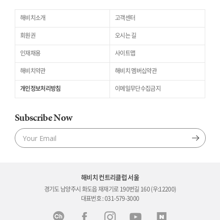
해비치소개
고객센터
회원권
오시는 길
인재채용
사이트맵
해비치약관
해비치 멤버십약관
개인정보처리방침
이메일무단수집금지
Subscribe Now
해비치 컨트리클럽 서울
경기도 남양주시 화도읍 재재기로 190번길 160 (우:12200)
대표번호 : 031-579-3000