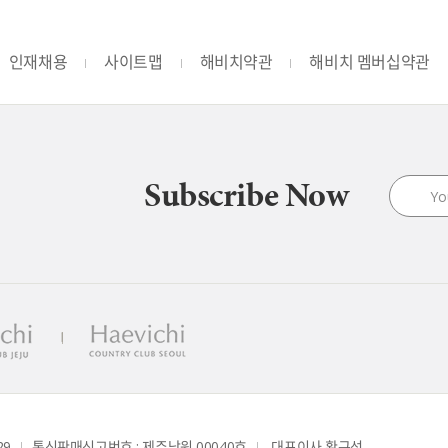
인재채용
사이트맵
해비치약관
해비치 멤버십약관
Subscribe Now
29
통신판매신고번호 : 제주남원 00040호
 대표이사 황규석