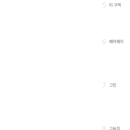
5
티 구역
6
페어웨이
7
그린
8
그늘집