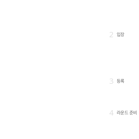
2
입장
3
등록
4
라운드 준비